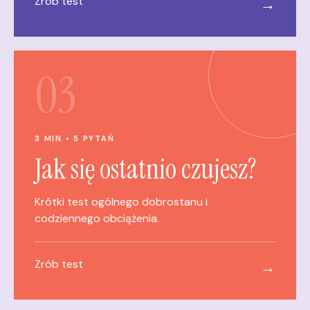
Zrób test
→
03
3 MIN • 5 PYTAŃ
Jak się ostatnio czujesz?
Krótki test ogólnego dobrostanu i
codziennego obciążenia.
Zrób test
→