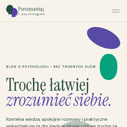
Porozmawiaj
z psychologiem
BLOG O PSYCHOLOGII • BEZ TRUDNYCH SŁÓW
Trochę łatwiej
zrozumieć siebie.
Rzetelna wiedza, spokojne rozmowy i praktyczne
wskazówki na te dni, kiedy w głowie robi się trochę za