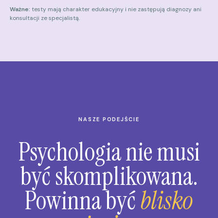
Ważne:
testy mają charakter edukacyjny i nie zastępują diagnozy ani
konsultacji ze specjalistą.
NASZE PODEJŚCIE
Psychologia nie musi
być skomplikowana.
Powinna być
blisko