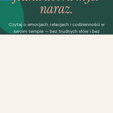
naraz.
Czytaj o emocjach, relacjach i codzienności w
swoim tempie — bez trudnych słów i bez
oceniania.
Dziękujemy! Do
usłyszenia w skrzynce
Zostań na dłużej
→
Porozmawiaj
z psychologiem