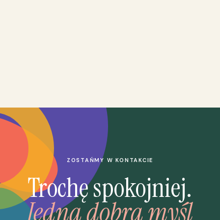
ZOSTAŃMY W KONTAKCIE
Trochę spokojniej.
Jedna dobra myśl