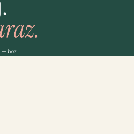
.
araz.
e — bez