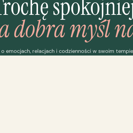
Trochę spokojniej
a dobra myśl n
 o emocjach, relacjach i codzienności w swoim tempi
trudnych słów i bez oceniania.
Dziękujemy! Do usłyszenia w skrzynce
Zostań na dłużej
→