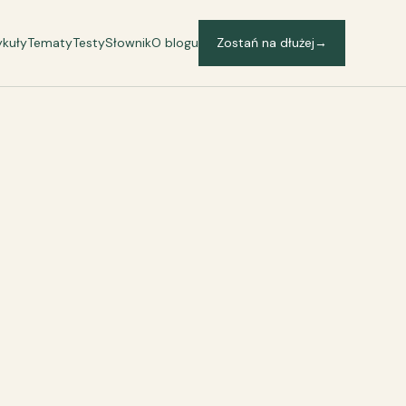
ykuły
Tematy
Testy
Słownik
O blogu
Zostań na dłużej
→