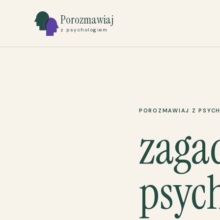
Porozmawiaj
z psychologiem
POROZMAWIAJ Z PSYC
zaga
psyc