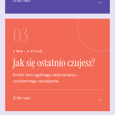
Zrób test
→
03
3 MIN • 5 PYTAŃ
Jak się ostatnio czujesz?
Krótki test ogólnego dobrostanu i
codziennego obciążenia.
Zrób test
→