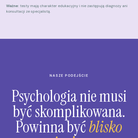
Ważne:
testy mają charakter edukacyjny i nie zastępują diagnozy ani
konsultacji ze specjalistą.
NASZE PODEJŚCIE
Psychologia nie musi
być skomplikowana.
Powinna być
blisko