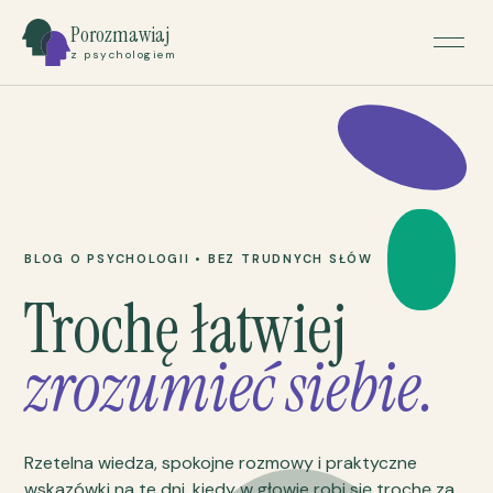
Porozmawiaj
z psychologiem
BLOG O PSYCHOLOGII • BEZ TRUDNYCH SŁÓW
Trochę łatwiej
zrozumieć siebie.
Rzetelna wiedza, spokojne rozmowy i praktyczne
wskazówki na te dni, kiedy w głowie robi się trochę za