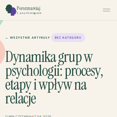
Porozmawiaj
z psychologiem
← WSZYSTKIE ARTYKUŁY
BEZ KATEGORII
Dynamika grup w
psychologii: procesy,
etapy i wpływ na
relacje
11 MIN CZYTANIA
17.04.2026