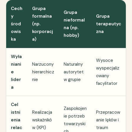
Cech
Grupa
Grupa
y
formalna
Grupa
nieformal
środ
(np.
terapeutyc
na (np.
owis
korporacj
zna
hobby)
ka
a)
Wyła
Wysoce
niani
Narzucony
Naturalny
wyspecjaliz
e
hierarchicz
autorytet
owany
lider
nie
w grupie
facylitator
a
Cel
Zaspokojen
istni
Realizacja
Przepracow
ie potrzeb
enia
wskaźnikó
anie lęków i
towarzyski
relac
w (KPI)
traum
ch