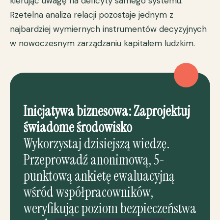
kierując uwagę na deficyty samego systemu.
Rzetelna analiza relacji pozostaje jednym z
najbardziej wymiernych instrumentów decyzyjnych
w nowoczesnym zarządzaniu kapitałem ludzkim.
Inicjatywa biznesowa: Zaprojektuj
świadome środowisko
Wykorzystaj dzisiejszą wiedzę.
Przeprowadź anonimową, 5-
punktową ankietę ewaluacyjną
wśród współpracowników,
weryfikując poziom bezpieczeństwa