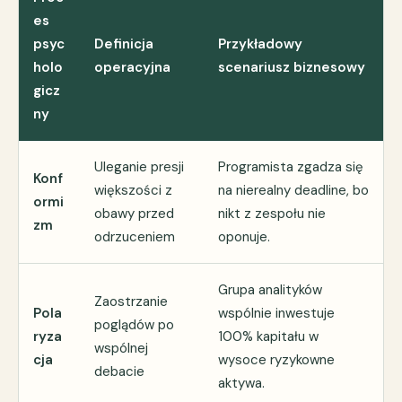
es
psyc
Definicja
Przykładowy
holo
operacyjna
scenariusz biznesowy
gicz
ny
Uleganie presji
Programista zgadza się
Konf
większości z
na nierealny deadline, bo
ormi
obawy przed
nikt z zespołu nie
zm
odrzuceniem
oponuje.
Grupa analityków
Zaostrzanie
Pola
wspólnie inwestuje
poglądów po
ryza
100% kapitału w
wspólnej
cja
wysoce ryzykowne
debacie
aktywa.