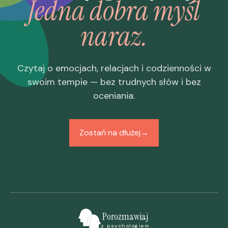
Jedna dobra myśl
naraz.
Czytaj o emocjach, relacjach i codzienności w
swoim tempie — bez trudnych słów i bez
oceniania.
Zostań na dłużej
→
Porozmawiaj
z psychologiem