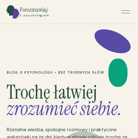
Porozmawiaj
z psychologiem
BLOG O PSYCHOLOGII • BEZ TRUDNYCH SŁÓW
Trochę łatwiej
zrozumieć siebie.
Rzetelna wiedza, spokojne rozmowy i praktyczne
wskazówki na te dni, kiedy w głowie robi się trochę za