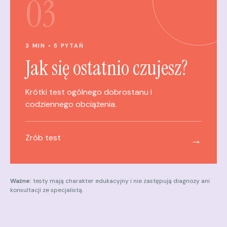
03
3 MIN • 5 PYTAŃ
Jak się ostatnio czujesz?
Krótki test ogólnego dobrostanu i
codziennego obciążenia.
Zrób test
→
Ważne:
testy mają charakter edukacyjny i nie zastępują diagnozy ani
konsultacji ze specjalistą.