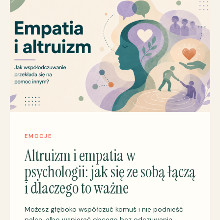
EMOCJE
Altruizm i empatia w
psychologii: jak się ze sobą łączą
i dlaczego to ważne
Możesz głęboko współczuć komuś i nie podnieść
palca, albo wspierać obcego bez odczuwania