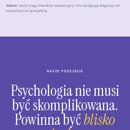
Ważne:
testy mają charakter edukacyjny i nie zastępują diagnozy ani
konsultacji ze specjalistą.
NASZE PODEJŚCIE
Psychologia nie musi
być skomplikowana.
Powinna być
blisko