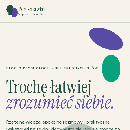
Porozmawiaj
z psychologiem
BLOG O PSYCHOLOGII • BEZ TRUDNYCH SŁÓW
Trochę łatwiej
zrozumieć siebie.
Rzetelna wiedza, spokojne rozmowy i praktyczne
wskazówki na te dni, kiedy w głowie robi się trochę za