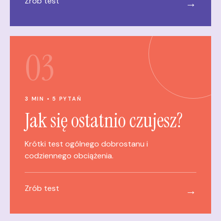
Zrób test
→
03
3 MIN • 5 PYTAŃ
Jak się ostatnio czujesz?
Krótki test ogólnego dobrostanu i
codziennego obciążenia.
Zrób test
→