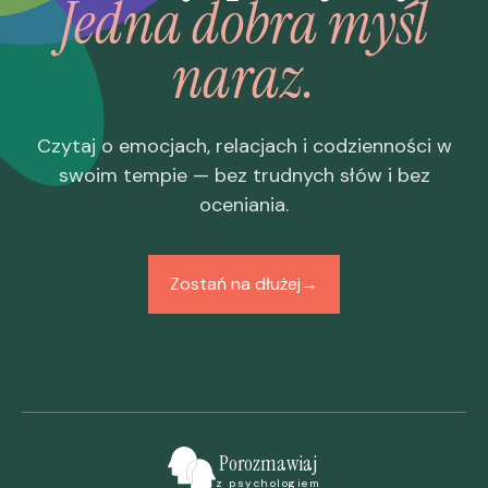
Jedna dobra myśl
naraz.
Czytaj o emocjach, relacjach i codzienności w
swoim tempie — bez trudnych słów i bez
oceniania.
Zostań na dłużej
→
Porozmawiaj
z psychologiem