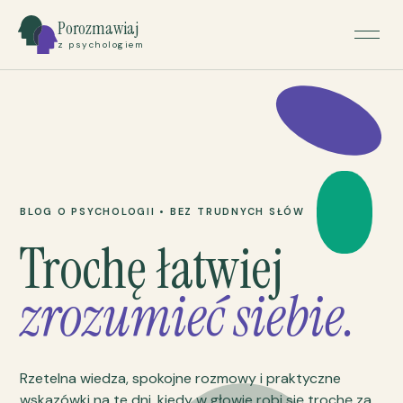
Porozmawiaj
z psychologiem
BLOG O PSYCHOLOGII • BEZ TRUDNYCH SŁÓW
Trochę łatwiej
zrozumieć siebie.
Rzetelna wiedza, spokojne rozmowy i praktyczne
wskazówki na te dni, kiedy w głowie robi się trochę za