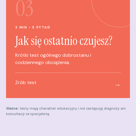
03
3 MIN • 5 PYTAŃ
Jak się ostatnio czujesz?
Krótki test ogólnego dobrostanu i
codziennego obciążenia.
Zrób test
→
Ważne:
testy mają charakter edukacyjny i nie zastępują diagnozy ani
konsultacji ze specjalistą.