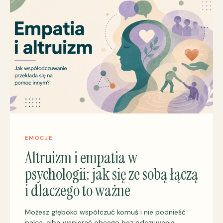
EMOCJE
Altruizm i empatia w
psychologii: jak się ze sobą łączą
i dlaczego to ważne
Możesz głęboko współczuć komuś i nie podnieść
palca, albo wspierać obcego bez odczuwania