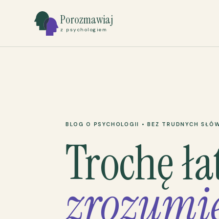
Porozmawiaj
z psychologiem
BLOG O PSYCHOLOGII • BEZ TRUDNYCH SŁÓ
Trochę ła
zrozumie