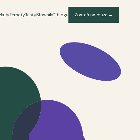
ykuły
Tematy
Testy
Słownik
O blogu
Zostań na dłużej
→