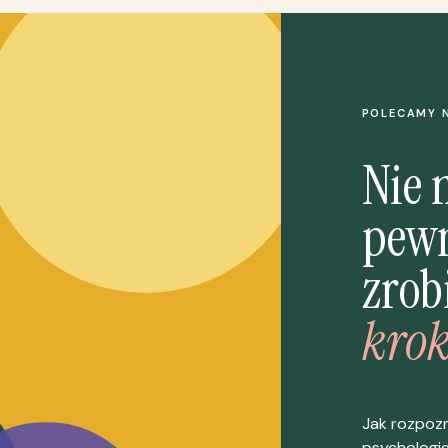
POLECAMY 
Nie 
pewn
zrob
krok
Jak rozpoz
psychologi