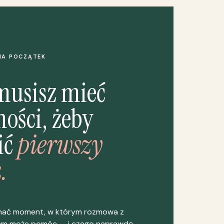
NA POCZĄTEK
musisz mieć
ości, żeby
ić
pierwszy
.
nać moment, w którym rozmowa z
em może pomóc — i czego naprawdę