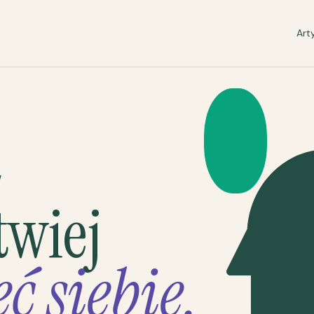
Art
W
twiej
ć siebie.