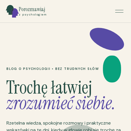
Porozmawiaj
z psychologiem
BLOG O PSYCHOLOGII • BEZ TRUDNYCH SŁÓW
Trochę łatwiej
zrozumieć siebie.
Rzetelna wiedza, spokojne rozmowy i praktyczne
wskazówki na te dni, kiedy w głowie robi się trochę za