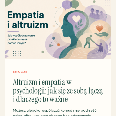
EMOCJE
Altruizm i empatia w
psychologii: jak się ze sobą łączą
i dlaczego to ważne
Możesz głęboko współczuć komuś i nie podnieść
palca, albo wspierać obcego bez odczuwania