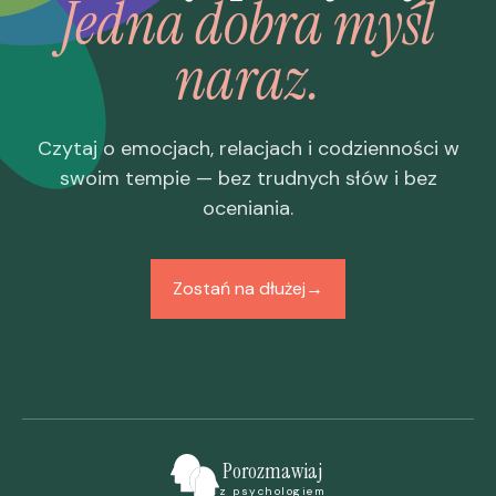
Jedna dobra myśl
naraz.
Czytaj o emocjach, relacjach i codzienności w
swoim tempie — bez trudnych słów i bez
oceniania.
Zostań na dłużej
→
Porozmawiaj
z psychologiem