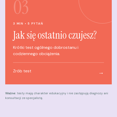
03
3 MIN • 5 PYTAŃ
Jak się ostatnio czujesz?
Krótki test ogólnego dobrostanu i
codziennego obciążenia.
Zrób test
→
Ważne:
testy mają charakter edukacyjny i nie zastępują diagnozy ani
konsultacji ze specjalistą.