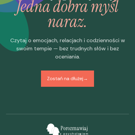
Jedna dobra myśl
naraz.
Czytaj o emocjach, relacjach i codzienności w
swoim tempie — bez trudnych słów i bez
oceniania.
Zostań na dłużej
→
Porozmawiaj
z psychologiem