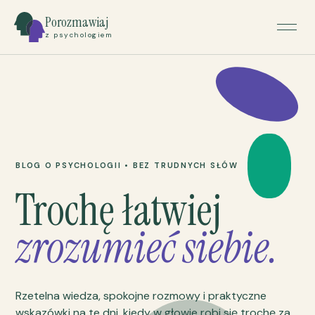
Porozmawiaj
z psychologiem
BLOG O PSYCHOLOGII • BEZ TRUDNYCH SŁÓW
Trochę łatwiej
zrozumieć siebie.
Rzetelna wiedza, spokojne rozmowy i praktyczne
wskazówki na te dni, kiedy w głowie robi się trochę za