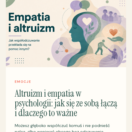
EMOCJE
Altruizm i empatia w
psychologii: jak się ze sobą łączą
i dlaczego to ważne
Możesz głęboko współczuć komuś i nie podnieść
palca, albo wspierać obcego bez odczuwania