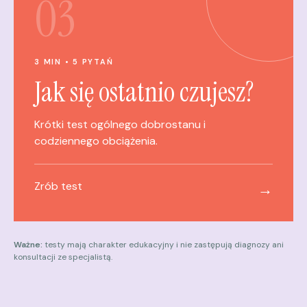
03
3 MIN • 5 PYTAŃ
Jak się ostatnio czujesz?
Krótki test ogólnego dobrostanu i
codziennego obciążenia.
Zrób test
→
Ważne:
testy mają charakter edukacyjny i nie zastępują diagnozy ani
konsultacji ze specjalistą.