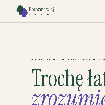
Porozmawiaj
z psychologiem
BLOG O PSYCHOLOGII • BEZ TRUDNYCH SŁÓ
Trochę ła
zrozumie