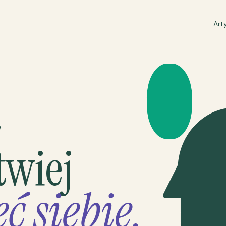
Art
W
twiej
ć siebie.