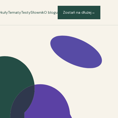
ykuły
Tematy
Testy
Słownik
O blogu
Zostań na dłużej
→