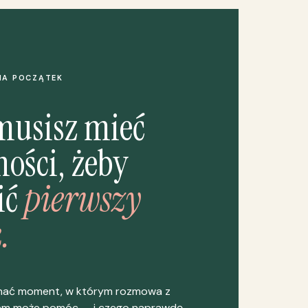
NA POCZĄTEK
musisz mieć
ości, żeby
ić
pierwszy
.
nać moment, w którym rozmowa z
em może pomóc — i czego naprawdę