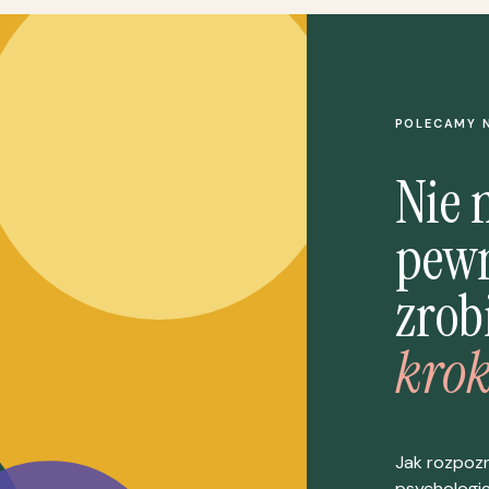
POLECAMY 
Nie 
pewn
zrob
krok
Jak rozpoz
psychologi