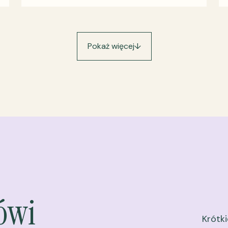
Pokaż więcej
↓
ówi
Krótk