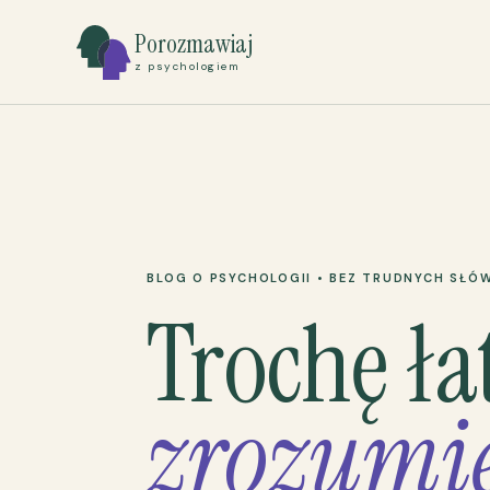
Porozmawiaj
z psychologiem
BLOG O PSYCHOLOGII • BEZ TRUDNYCH SŁÓ
Trochę ła
zrozumie