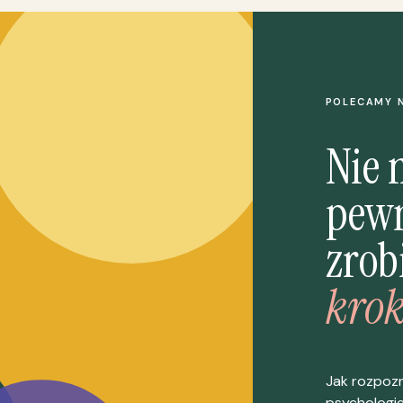
POLECAMY 
Nie 
pewn
zrob
krok
Jak rozpoz
psychologi