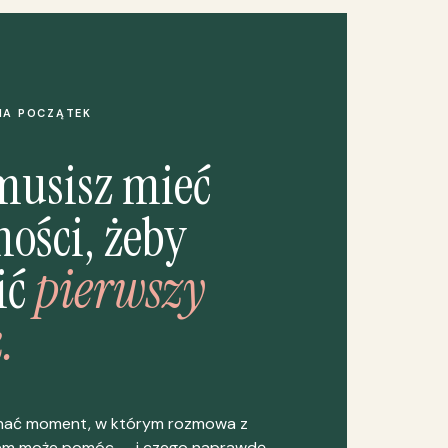
NA POCZĄTEK
musisz mieć
ości, żeby
ić
pierwszy
.
nać moment, w którym rozmowa z
em może pomóc — i czego naprawdę