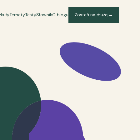
ykuły
Tematy
Testy
Słownik
O blogu
Zostań na dłużej
→