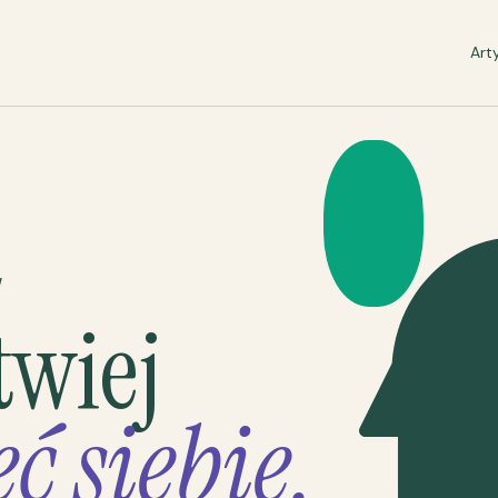
Art
W
twiej
ć siebie.