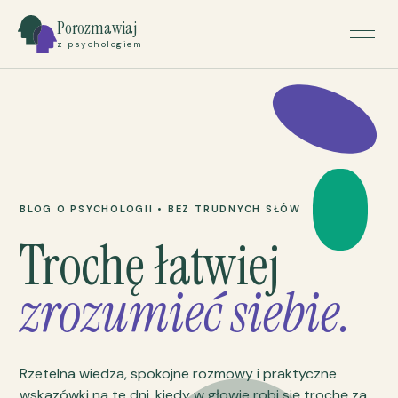
Porozmawiaj
z psychologiem
BLOG O PSYCHOLOGII • BEZ TRUDNYCH SŁÓW
Trochę łatwiej
zrozumieć siebie.
Rzetelna wiedza, spokojne rozmowy i praktyczne
wskazówki na te dni, kiedy w głowie robi się trochę za