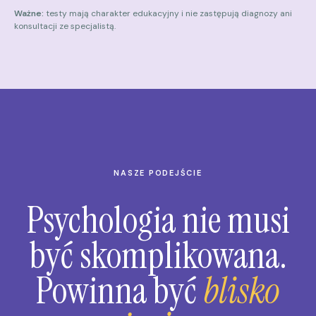
Ważne:
testy mają charakter edukacyjny i nie zastępują diagnozy ani
konsultacji ze specjalistą.
NASZE PODEJŚCIE
Psychologia nie musi
być skomplikowana.
Powinna być
blisko