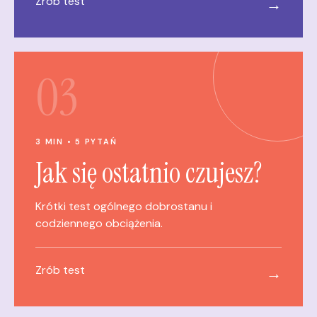
Zrób test
→
03
3 MIN • 5 PYTAŃ
Jak się ostatnio czujesz?
Krótki test ogólnego dobrostanu i
codziennego obciążenia.
Zrób test
→