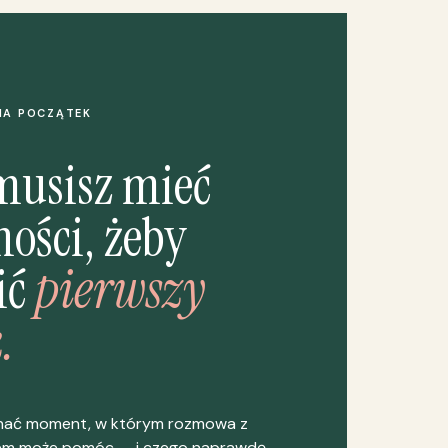
NA POCZĄTEK
musisz mieć
ości, żeby
ić
pierwszy
.
nać moment, w którym rozmowa z
em może pomóc — i czego naprawdę