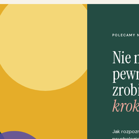
POLECAMY 
Nie 
pewn
zrob
krok
Jak rozpoz
psychologi