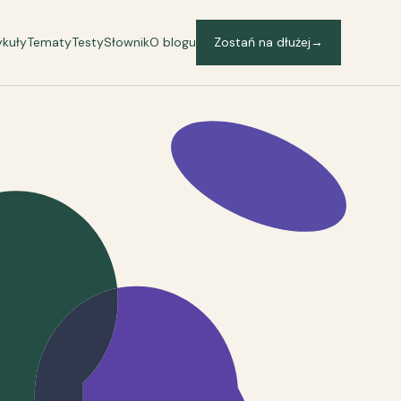
ykuły
Tematy
Testy
Słownik
O blogu
Zostań na dłużej
→