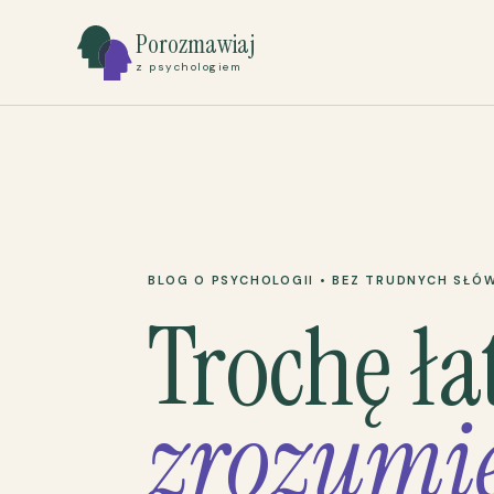
Porozmawiaj
z psychologiem
BLOG O PSYCHOLOGII • BEZ TRUDNYCH SŁÓ
Trochę ła
zrozumie