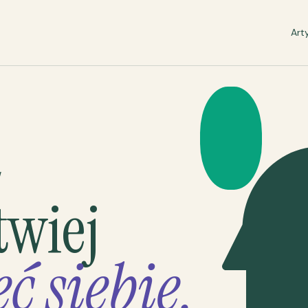
Art
W
twiej
ć siebie.