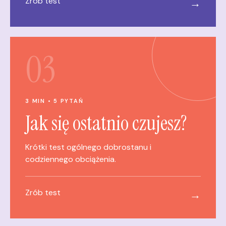
Zrób test
→
03
3 MIN • 5 PYTAŃ
Jak się ostatnio czujesz?
Krótki test ogólnego dobrostanu i
codziennego obciążenia.
Zrób test
→