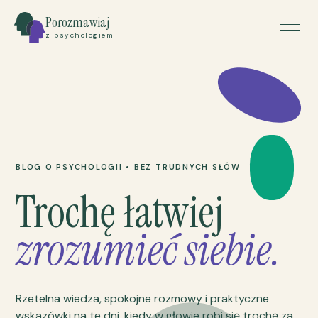
Porozmawiaj
z psychologiem
BLOG O PSYCHOLOGII • BEZ TRUDNYCH SŁÓW
Trochę łatwiej
zrozumieć siebie.
Rzetelna wiedza, spokojne rozmowy i praktyczne
wskazówki na te dni, kiedy w głowie robi się trochę za