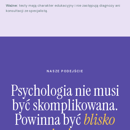
Ważne:
testy mają charakter edukacyjny i nie zastępują diagnozy ani
konsultacji ze specjalistą.
NASZE PODEJŚCIE
Psychologia nie musi
być skomplikowana.
Powinna być
blisko