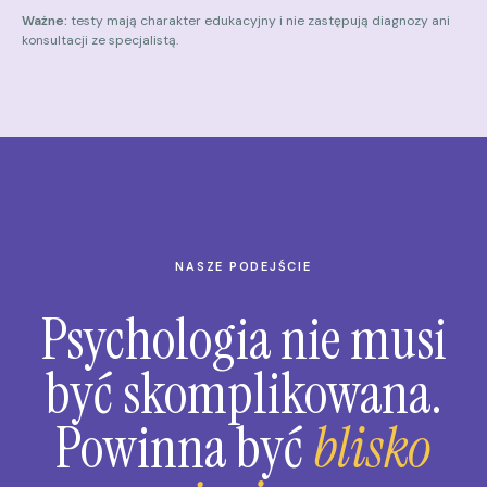
Ważne:
testy mają charakter edukacyjny i nie zastępują diagnozy ani
konsultacji ze specjalistą.
NASZE PODEJŚCIE
Psychologia nie musi
być skomplikowana.
Powinna być
blisko