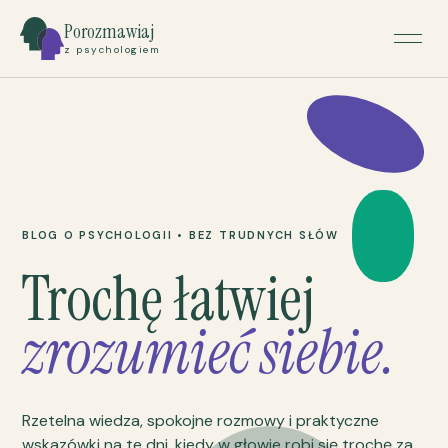
Porozmawiaj
z psychologiem
BLOG O PSYCHOLOGII • BEZ TRUDNYCH SŁÓW
Trochę łatwiej
zrozumieć siebie.
Rzetelna wiedza, spokojne rozmowy i praktyczne
wskazówki na te dni, kiedy w głowie robi się trochę za