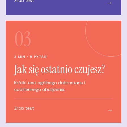
Zrób test
→
03
3 MIN • 5 PYTAŃ
Jak się ostatnio czujesz?
Krótki test ogólnego dobrostanu i
codziennego obciążenia.
Zrób test
→