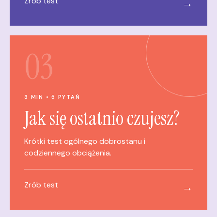
Zrób test
→
03
3 MIN • 5 PYTAŃ
Jak się ostatnio czujesz?
Krótki test ogólnego dobrostanu i
codziennego obciążenia.
Zrób test
→