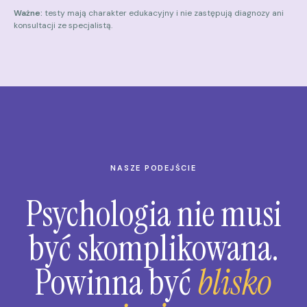
Ważne:
testy mają charakter edukacyjny i nie zastępują diagnozy ani
konsultacji ze specjalistą.
NASZE PODEJŚCIE
Psychologia nie musi
być skomplikowana.
Powinna być
blisko