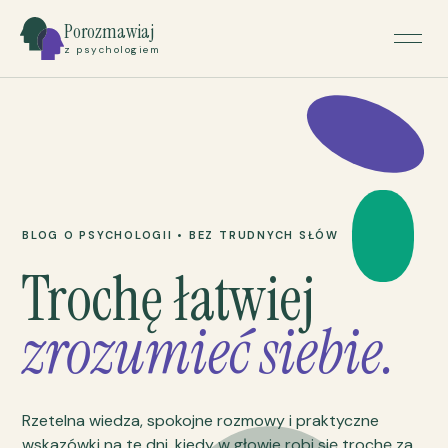
Porozmawiaj
z psychologiem
BLOG O PSYCHOLOGII • BEZ TRUDNYCH SŁÓW
Trochę łatwiej
zrozumieć siebie.
Rzetelna wiedza, spokojne rozmowy i praktyczne
wskazówki na te dni, kiedy w głowie robi się trochę za