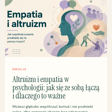
EMOCJE
Altruizm i empatia w
psychologii: jak się ze sobą łączą
i dlaczego to ważne
Możesz głęboko współczuć komuś i nie podnieść
palca, albo wspierać obcego bez odczuwania