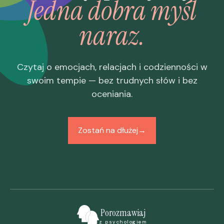
Jedna dobra myśl
naraz.
Czytaj o emocjach, relacjach i codzienności w
swoim tempie — bez trudnych słów i bez
oceniania.
Zostań na dłużej
→
Porozmawiaj
z psychologiem