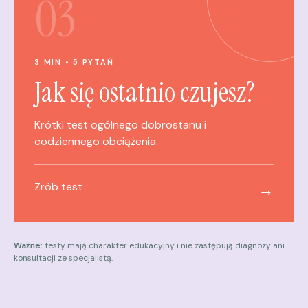
03
3 MIN • 5 PYTAŃ
Jak się ostatnio czujesz?
Krótki test ogólnego dobrostanu i
codziennego obciążenia.
Zrób test
→
Ważne:
testy mają charakter edukacyjny i nie zastępują diagnozy ani
konsultacji ze specjalistą.