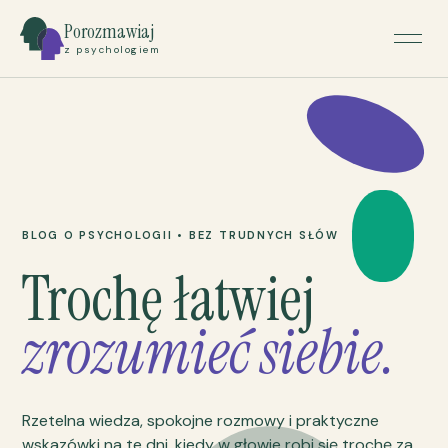
Porozmawiaj
z psychologiem
BLOG O PSYCHOLOGII • BEZ TRUDNYCH SŁÓW
Trochę łatwiej
zrozumieć siebie.
Rzetelna wiedza, spokojne rozmowy i praktyczne
wskazówki na te dni, kiedy w głowie robi się trochę za