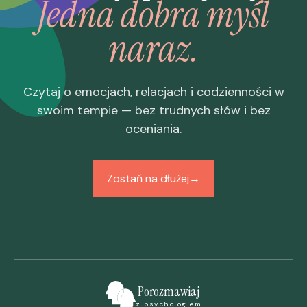
Jedna dobra myśl
naraz.
Czytaj o emocjach, relacjach i codzienności w
swoim tempie — bez trudnych słów i bez
oceniania.
Zostań na dłużej
→
Porozmawiaj
z psychologiem