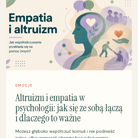
EMOCJE
Altruizm i empatia w
psychologii: jak się ze sobą łączą
i dlaczego to ważne
Możesz głęboko współczuć komuś i nie podnieść
palca, albo wspierać obcego bez odczuwania