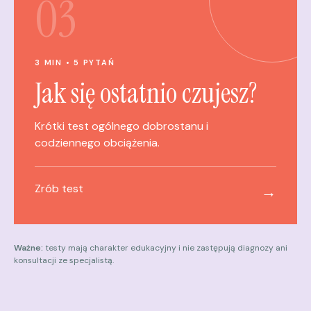
03
3 MIN • 5 PYTAŃ
Jak się ostatnio czujesz?
Krótki test ogólnego dobrostanu i
codziennego obciążenia.
Zrób test
→
Ważne:
testy mają charakter edukacyjny i nie zastępują diagnozy ani
konsultacji ze specjalistą.