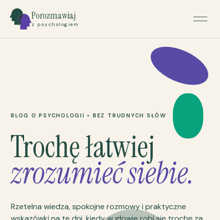
Porozmawiaj
z psychologiem
BLOG O PSYCHOLOGII • BEZ TRUDNYCH SŁÓW
Trochę łatwiej
zrozumieć siebie.
Rzetelna wiedza, spokojne rozmowy i praktyczne
wskazówki na te dni, kiedy w głowie robi się trochę za