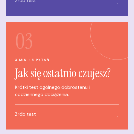
Zrób test
→
03
3 MIN • 5 PYTAŃ
Jak się ostatnio czujesz?
Krótki test ogólnego dobrostanu i
codziennego obciążenia.
Zrób test
→