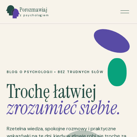
Porozmawiaj
z psychologiem
BLOG O PSYCHOLOGII • BEZ TRUDNYCH SŁÓW
Trochę łatwiej
zrozumieć siebie.
Rzetelna wiedza, spokojne rozmowy i praktyczne
wskazówki na te dni, kiedy w głowie robi się trochę za