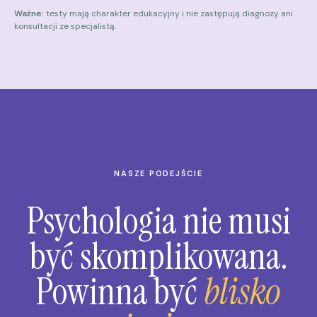
Ważne:
testy mają charakter edukacyjny i nie zastępują diagnozy ani
konsultacji ze specjalistą.
NASZE PODEJŚCIE
Psychologia nie musi
być skomplikowana.
Powinna być
blisko