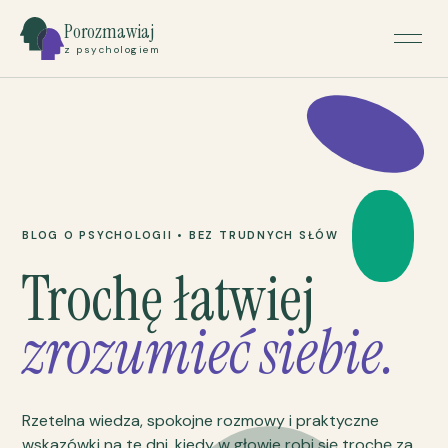
Porozmawiaj
z psychologiem
BLOG O PSYCHOLOGII • BEZ TRUDNYCH SŁÓW
Trochę łatwiej
zrozumieć siebie.
Rzetelna wiedza, spokojne rozmowy i praktyczne
wskazówki na te dni, kiedy w głowie robi się trochę za