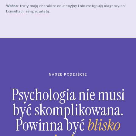
Ważne:
testy mają charakter edukacyjny i nie zastępują diagnozy ani
konsultacji ze specjalistą.
NASZE PODEJŚCIE
Psychologia nie musi
być skomplikowana.
Powinna być
blisko