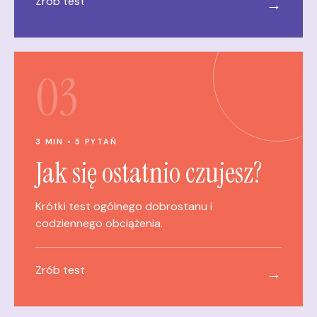
Zrób test
→
03
3 MIN • 5 PYTAŃ
Jak się ostatnio czujesz?
Krótki test ogólnego dobrostanu i
codziennego obciążenia.
Zrób test
→