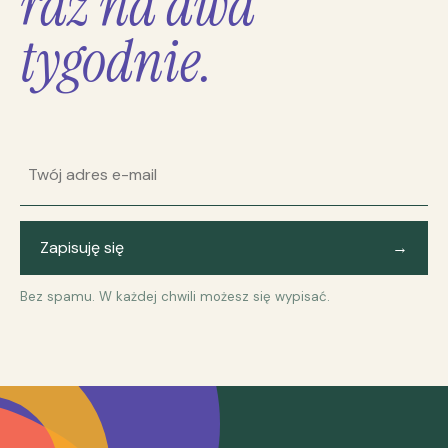
raz na dwa
tygodnie.
Adres e-mail
Zapisuję się
→
Bez spamu. W każdej chwili możesz się wypisać.