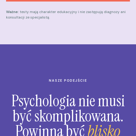
Ważne:
testy mają charakter edukacyjny i nie zastępują diagnozy ani
konsultacji ze specjalistą.
NASZE PODEJŚCIE
Psychologia nie musi
być skomplikowana.
Powinna być
blisko