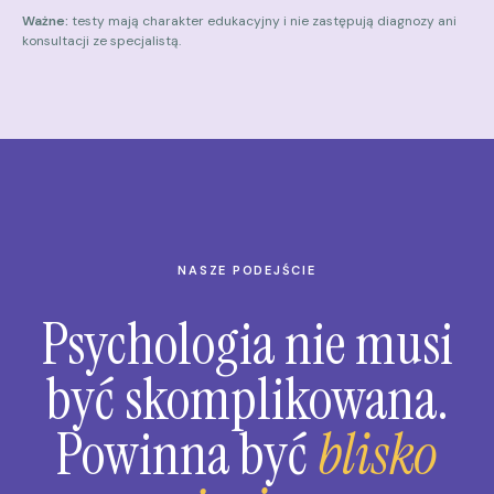
Ważne:
testy mają charakter edukacyjny i nie zastępują diagnozy ani
konsultacji ze specjalistą.
NASZE PODEJŚCIE
Psychologia nie musi
być skomplikowana.
Powinna być
blisko