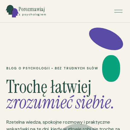
Porozmawiaj
z psychologiem
BLOG O PSYCHOLOGII • BEZ TRUDNYCH SŁÓW
Trochę łatwiej
zrozumieć siebie.
Rzetelna wiedza, spokojne rozmowy i praktyczne
wskazówki na te dni, kiedy w głowie robi się trochę za