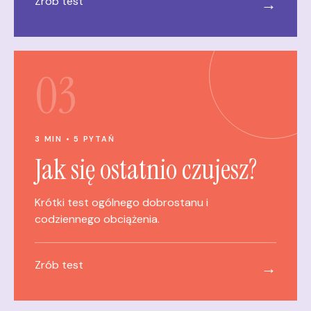
Zrób test
→
03
3 MIN • 5 PYTAŃ
Jak się ostatnio czujesz?
Krótki test ogólnego dobrostanu i
codziennego obciążenia.
Zrób test
→