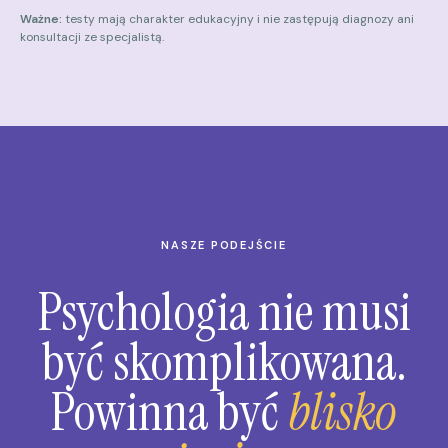
Ważne:
testy mają charakter edukacyjny i nie zastępują diagnozy ani
konsultacji ze specjalistą.
NASZE PODEJŚCIE
Psychologia nie musi
być skomplikowana.
Powinna być
blisko