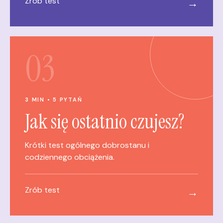
Zrób test
→
03
3 MIN • 5 PYTAŃ
Jak się ostatnio czujesz?
Krótki test ogólnego dobrostanu i
codziennego obciążenia.
Zrób test
→