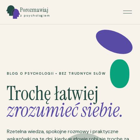
Porozmawiaj
z psychologiem
BLOG O PSYCHOLOGII • BEZ TRUDNYCH SŁÓW
Trochę łatwiej
zrozumieć siebie.
Rzetelna wiedza, spokojne rozmowy i praktyczne
wskazówki na te dni, kiedy w głowie robi się trochę za