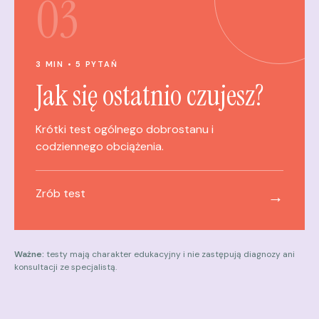
03
3 MIN • 5 PYTAŃ
Jak się ostatnio czujesz?
Krótki test ogólnego dobrostanu i
codziennego obciążenia.
Zrób test
→
Ważne:
testy mają charakter edukacyjny i nie zastępują diagnozy ani
konsultacji ze specjalistą.