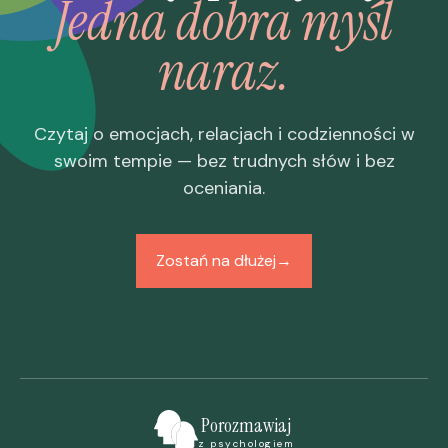
Jedna dobra myśl
naraz.
Czytaj o emocjach, relacjach i codzienności w
swoim tempie — bez trudnych słów i bez
oceniania.
Zostań na dłużej
→
Porozmawiaj
z psychologiem