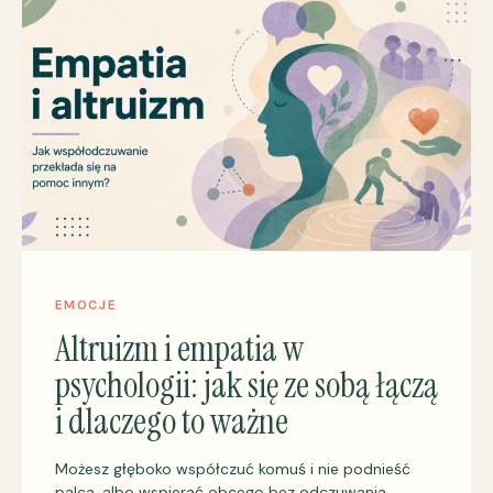
EMOCJE
Altruizm i empatia w
psychologii: jak się ze sobą łączą
i dlaczego to ważne
Możesz głęboko współczuć komuś i nie podnieść
palca, albo wspierać obcego bez odczuwania