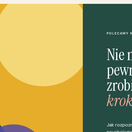
POLECAMY 
Nie 
pewn
zrob
krok
Jak rozpoz
psychologi