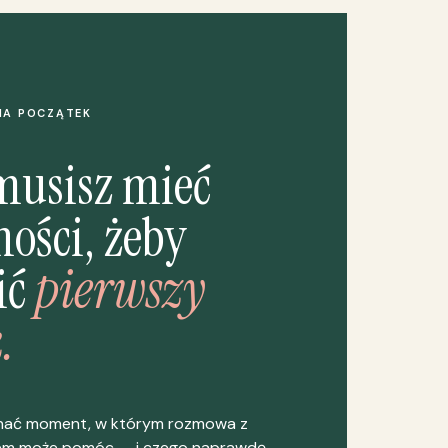
NA POCZĄTEK
musisz mieć
ości, żeby
ić
pierwszy
.
nać moment, w którym rozmowa z
em może pomóc — i czego naprawdę