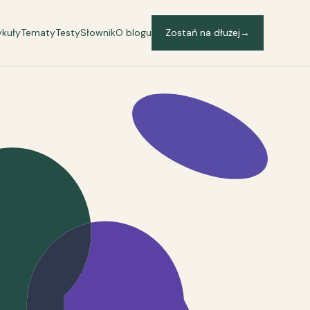
ykuły
Tematy
Testy
Słownik
O blogu
Zostań na dłużej
→