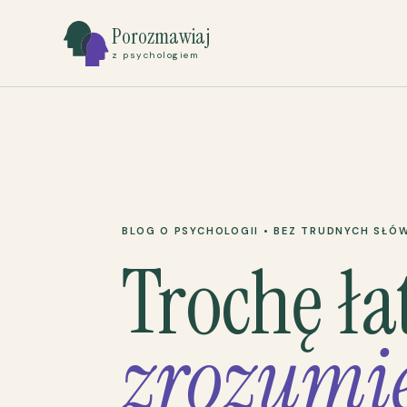
Porozmawiaj
z psychologiem
BLOG O PSYCHOLOGII • BEZ TRUDNYCH SŁÓ
Trochę ła
zrozumie