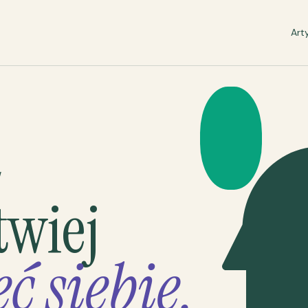
Art
W
twiej
ć siebie.