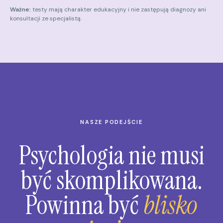
Ważne:
testy mają charakter edukacyjny i nie zastępują diagnozy ani
konsultacji ze specjalistą.
NASZE PODEJŚCIE
Psychologia nie musi
być skomplikowana.
Powinna być
blisko