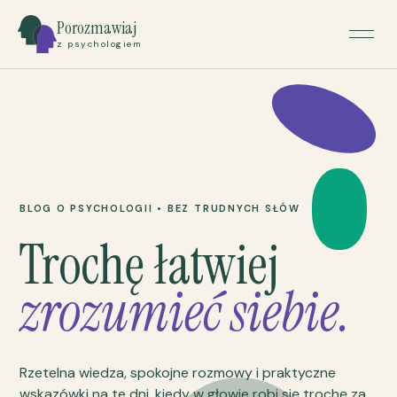
Porozmawiaj
z psychologiem
BLOG O PSYCHOLOGII • BEZ TRUDNYCH SŁÓW
Trochę łatwiej
zrozumieć siebie.
Rzetelna wiedza, spokojne rozmowy i praktyczne
wskazówki na te dni, kiedy w głowie robi się trochę za