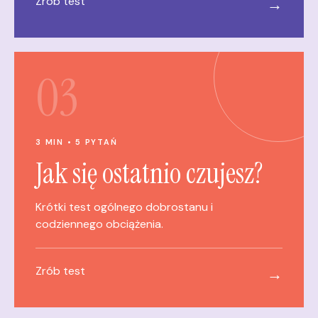
Zrób test
→
03
3 MIN • 5 PYTAŃ
Jak się ostatnio czujesz?
Krótki test ogólnego dobrostanu i
codziennego obciążenia.
Zrób test
→