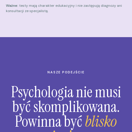
Ważne:
testy mają charakter edukacyjny i nie zastępują diagnozy ani
konsultacji ze specjalistą.
NASZE PODEJŚCIE
Psychologia nie musi
być skomplikowana.
Powinna być
blisko