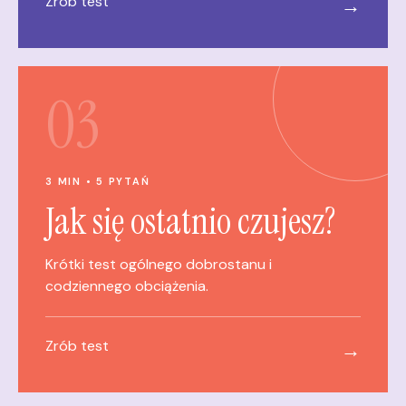
Zrób test
→
03
3 MIN • 5 PYTAŃ
Jak się ostatnio czujesz?
Krótki test ogólnego dobrostanu i
codziennego obciążenia.
Zrób test
→