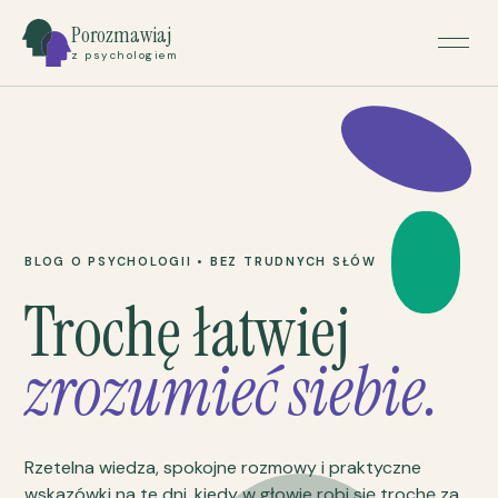
Porozmawiaj
z psychologiem
BLOG O PSYCHOLOGII • BEZ TRUDNYCH SŁÓW
Trochę łatwiej
zrozumieć siebie.
Rzetelna wiedza, spokojne rozmowy i praktyczne
wskazówki na te dni, kiedy w głowie robi się trochę za